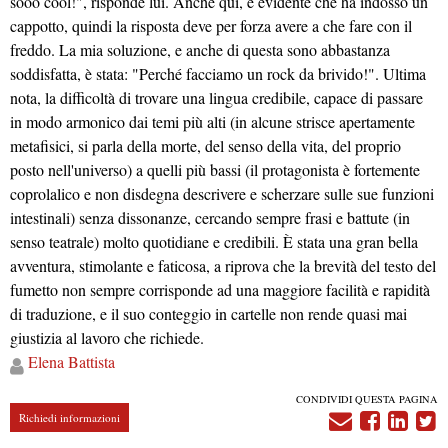
sooo cool!", risponde lui. Anche qui, è evidente che ha indosso un
cappotto, quindi la risposta deve per forza avere a che fare con il
freddo. La mia soluzione, e anche di questa sono abbastanza
soddisfatta, è stata: "Perché facciamo un rock da brivido!". Ultima
nota, la difficoltà di trovare una lingua credibile, capace di passare
in modo armonico dai temi più alti (in alcune strisce apertamente
metafisici, si parla della morte, del senso della vita, del proprio
posto nell'universo) a quelli più bassi (il protagonista è fortemente
coprolalico e non disdegna descrivere e scherzare sulle sue funzioni
intestinali) senza dissonanze, cercando sempre frasi e battute (in
senso teatrale) molto quotidiane e credibili. È stata una gran bella
avventura, stimolante e faticosa, a riprova che la brevità del testo del
fumetto non sempre corrisponde ad una maggiore facilità e rapidità
di traduzione, e il suo conteggio in cartelle non rende quasi mai
giustizia al lavoro che richiede.
Elena
Battista
CONDIVIDI QUESTA PAGINA
Richiedi informazioni