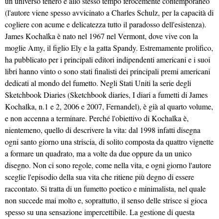
un universo tenero e allo stesso tempo ferocemente contemporaneo
(l'autore viene spesso avvicinato a Charles Schulz, per la capacità di
cogliere con acume e delicatezza tutto il paradosso dell'esistenza).
James Kochalka è nato nel 1967 nel Vermont, dove vive con la
moglie Amy, il figlio Ely e la gatta Spandy. Estremamente prolifico,
ha pubblicato per i principali editori indipendenti americani e i suoi
libri hanno vinto o sono stati finalisti dei principali premi americani
dedicati al mondo del fumetto. Negli Stati Uniti la serie degli
Sketchbook Diaries (Sketchbook diaries, I diari a fumetti di James
Kochalka, n.1 e 2, 2006 e 2007, Fernandel), è già al quarto volume,
e non accenna a terminare. Perché l'obiettivo di Kochalka è,
nientemeno, quello di descrivere la vita: dal 1998 infatti disegna
ogni santo giorno una striscia, di solito composta da quattro vignette
a formare un quadrato, ma a volte da due oppure da un unico
disegno. Non ci sono regole, come nella vita, e ogni giorno l'autore
sceglie l'episodio della sua vita che ritiene più degno di essere
raccontato. Si tratta di un fumetto poetico e minimalista, nel quale
non succede mai molto e, soprattutto, il senso delle strisce si gioca
spesso su una sensazione impercettibile. La gestione di questa