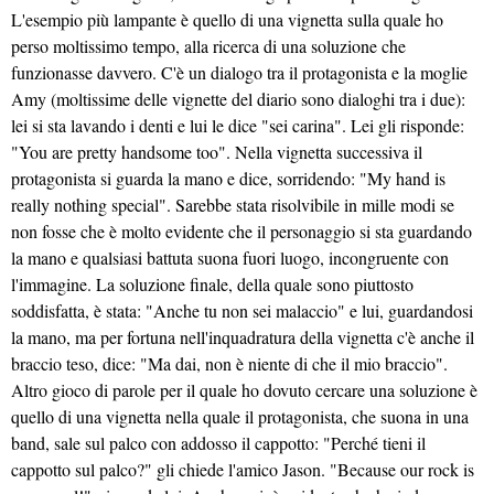
L'esempio più lampante è quello di una vignetta sulla quale ho
perso moltissimo tempo, alla ricerca di una soluzione che
funzionasse davvero. C'è un dialogo tra il protagonista e la moglie
Amy (moltissime delle vignette del diario sono dialoghi tra i due):
lei si sta lavando i denti e lui le dice "sei carina". Lei gli risponde:
"You are pretty handsome too". Nella vignetta successiva il
protagonista si guarda la mano e dice, sorridendo: "My hand is
really nothing special". Sarebbe stata risolvibile in mille modi se
non fosse che è molto evidente che il personaggio si sta guardando
la mano e qualsiasi battuta suona fuori luogo, incongruente con
l'immagine. La soluzione finale, della quale sono piuttosto
soddisfatta, è stata: "Anche tu non sei malaccio" e lui, guardandosi
la mano, ma per fortuna nell'inquadratura della vignetta c'è anche il
braccio teso, dice: "Ma dai, non è niente di che il mio braccio".
Altro gioco di parole per il quale ho dovuto cercare una soluzione è
quello di una vignetta nella quale il protagonista, che suona in una
band, sale sul palco con addosso il cappotto: "Perché tieni il
cappotto sul palco?" gli chiede l'amico Jason. "Because our rock is