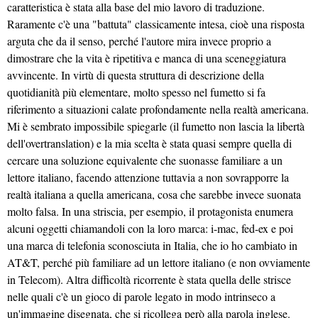
caratteristica è stata alla base del mio lavoro di traduzione.
Raramente c'è una "battuta" classicamente intesa, cioè una risposta
arguta che da il senso, perché l'autore mira invece proprio a
dimostrare che la vita è ripetitiva e manca di una sceneggiatura
avvincente. In virtù di questa struttura di descrizione della
quotidianità più elementare, molto spesso nel fumetto si fa
riferimento a situazioni calate profondamente nella realtà americana.
Mi è sembrato impossibile spiegarle (il fumetto non lascia la libertà
dell'overtranslation) e la mia scelta è stata quasi sempre quella di
cercare una soluzione equivalente che suonasse familiare a un
lettore italiano, facendo attenzione tuttavia a non sovrapporre la
realtà italiana a quella americana, cosa che sarebbe invece suonata
molto falsa. In una striscia, per esempio, il protagonista enumera
alcuni oggetti chiamandoli con la loro marca: i-mac, fed-ex e poi
una marca di telefonia sconosciuta in Italia, che io ho cambiato in
AT&T, perché più familiare ad un lettore italiano (e non ovviamente
in Telecom). Altra difficoltà ricorrente è stata quella delle strisce
nelle quali c'è un gioco di parole legato in modo intrinseco a
un'immagine disegnata, che si ricollega però alla parola inglese.