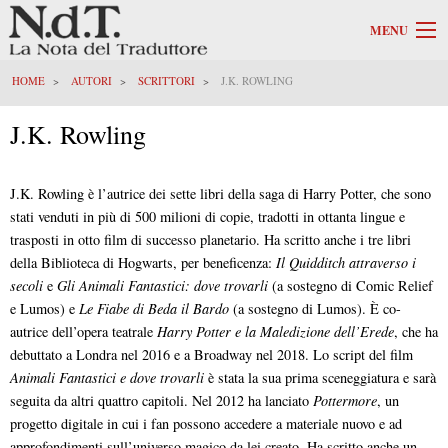
MENU
HOME
AUTORI
SCRITTORI
J.K. ROWLING
J.K. Rowling
J.K. Rowling è l’autrice dei sette libri della saga di Harry Potter, che sono
stati venduti in più di 500 milioni di copie, tradotti in ottanta lingue e
trasposti in otto film di successo planetario. Ha scritto anche i tre libri
della Biblioteca di Hogwarts, per beneficenza:
Il Quidditch attraverso i
secoli
e
Gli Animali Fantas
tici: dove trovarli
(a sostegno di Comic Relief
e Lumos) e
Le Fiabe di Beda il Bardo
(a sostegno di Lumos). È co-
autrice dell’opera teatrale
Harry Potter e la Maledizione dell’Erede
, che ha
debuttato a Londra nel 2016 e a Broadway nel 2018. Lo script del film
Animali Fantastici e dove trovarli
è stata la sua prima sceneggiatura e sarà
seguita da altri quattro capitoli. Nel 2012 ha lanciato
Pottermore
, un
progetto digitale in cui i fan possono accedere a materiale nuovo e ad
approfondimenti sull’universo magico da lei creato. Ha scritto anche un