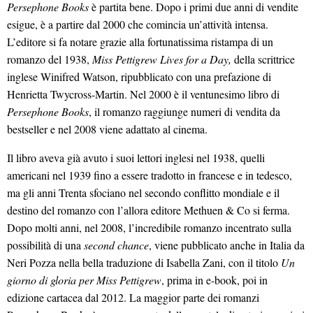
Persephone Books
è partita bene. Dopo i primi due anni di vendite
esigue, è a partire dal 2000 che comincia un’attività intensa.
L’editore si fa notare grazie alla fortunatissima ristampa di un
romanzo del 1938,
Miss Pettigrew Lives for a Day,
della scrittrice
inglese Winifred Watson, ripubblicato con una prefazione di
Henrietta Twycross-Martin. Nel 2000 è il ventunesimo libro di
Persephone Books
, il romanzo raggiunge numeri di vendita da
bestseller e nel 2008 viene adattato al cinema.
Il libro aveva già avuto i suoi lettori inglesi nel 1938, quelli
americani nel 1939 fino a essere tradotto in francese e in tedesco,
ma gli anni Trenta sfociano nel secondo conflitto mondiale e il
destino del romanzo con l’allora editore Methuen & Co si ferma.
Dopo molti anni, nel 2008, l’incredibile romanzo incentrato sulla
possibilità di una
second chance
, viene pubblicato anche in Italia da
Neri Pozza nella bella traduzione di Isabella Zani, con il titolo
Un
giorno di gloria per Miss Pettigrew
, prima in e-book, poi in
edizione cartacea dal 2012. La maggior parte dei romanzi