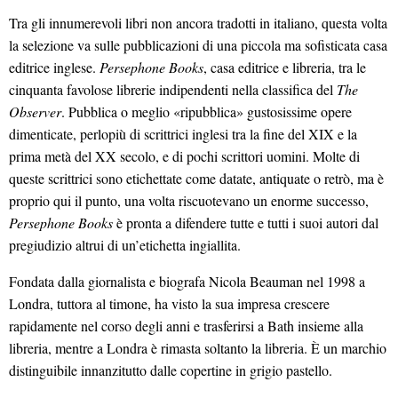
Tra gli innumerevoli libri non ancora tradotti in italiano, questa volta
la selezione va sulle pubblicazioni di una piccola ma sofisticata casa
editrice inglese.
Persephone Books
, casa editrice e libreria, tra le
cinquanta favolose librerie indipendenti nella classifica del
The
Observer
. Pubblica o meglio «ripubblica» gustosissime opere
dimenticate, perlopiù di scrittrici inglesi tra la fine del XIX e la
prima metà del XX secolo, e di pochi scrittori uomini. Molte di
queste scrittrici sono etichettate come datate, antiquate o retrò, ma è
proprio qui il punto, una volta riscuotevano un enorme successo,
Persephone Books
è pronta a difendere tutte e tutti i suoi autori dal
pregiudizio altrui di un’etichetta ingiallita.
Fondata dalla giornalista e biografa Nicola Beauman nel 1998 a
Londra, tuttora al timone, ha visto la sua impresa crescere
rapidamente nel corso degli anni e trasferirsi a Bath insieme alla
libreria, mentre a Londra è rimasta soltanto la libreria. È un marchio
distinguibile innanzitutto dalle copertine in grigio pastello.