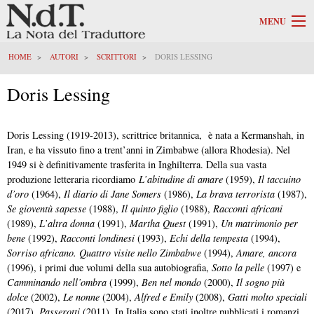
MENU
HOME
AUTORI
SCRITTORI
DORIS LESSING
Doris Lessing
Doris Lessing (1919-2013), scrittrice britannica, è nata a Kermanshah, in
Iran, e ha vissuto fino a trent’anni in Zimbabwe (allora Rhodesia). Nel
1949 si è definitivamente trasferita in Inghilterra. Della sua vasta
produzione letteraria ricordiamo
L’abitudine di amare
(1959),
Il taccuino
d’oro
(1964),
Il diario di Jane Somers
(1986),
La brava terrorista
(1987),
Se gioventù sapesse
(1988),
Il quinto figlio
(1988),
Racconti africani
(1989),
L’altra donna
(1991),
Martha Quest
(1991),
Un matrimonio per
bene
(1992),
Racconti londinesi
(1993),
Echi della tempesta
(1994),
Sorriso africano. Quattro visite nello Zimbabwe
(1994),
Amare, ancora
(1996), i primi due volumi della sua autobiografia,
Sotto la pelle
(1997) e
Camminando nell’ombra
(1999),
Ben nel mondo
(2000),
Il sogno più
dolce
(2002),
Le nonne
(2004),
Alfred e Emily
(2008),
Gatti molto speciali
(2017),
Passerotti
(2011). In Italia sono stati inoltre pubblicati i romanzi