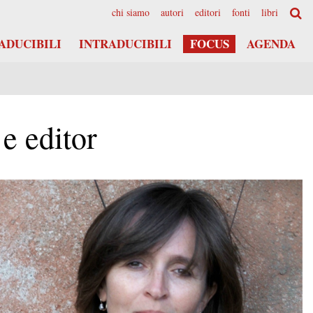
chi siamo
autori
editori
fonti
libri
ADUCIBILI
INTRADUCIBILI
FOCUS
AGENDA
 e editor