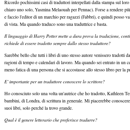
Ricordo pochissimi casi di traduttori interpellati dalla stampa sul loro
chiaro uno solo, Yasmina Melaouah per Pennac). Forse a rendere più in
e faccio l'editor di un marchio per ragazzi (Fabbri), e quindi posso va
di vista. Ma quando traduco sono una traduttrice e basta.
Il linguaggio di Harry Potter mette a dura prova la traduzione, cont
richiede di essere tradotto sempre dallo stesso traduttore?
Sarebbe bello che tutti i libri di uno stesso autore venissero tradotti
ragioni di tempo e calendari di lavoro. Ma quando sei entrato in un ce
meno fatica di una persona che si accostasse allo stesso libro per la p
E' importante per un traduttore conoscere lo scrittore?
Ho conosciuto solo una volta un'autrice che ho tradotto, Kathleen Te
bambini, di Londra, di scrittura in generale. Mi piacerebbe conoscer
suoi libri, solo perché la trovo grande.
Qual è il genere letterario che preferisce tradurre?