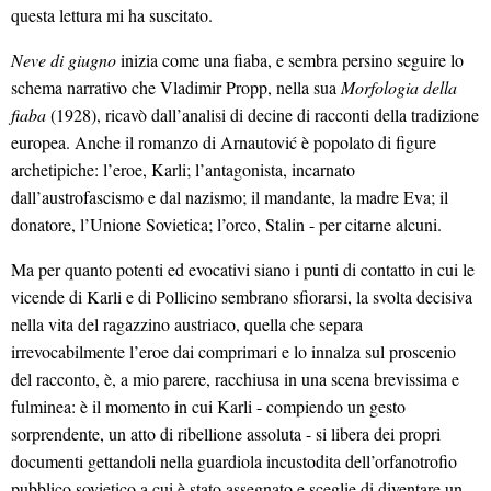
questa lettura mi ha suscitato.
Neve di giugno
inizia come una fiaba, e sembra persino seguire lo
schema narrativo che Vladimir Propp, nella sua
Morfologia della
fiaba
(1928), ricavò dall’analisi di decine di racconti della tradizione
europea. Anche il romanzo di Arnautović è popolato di figure
archetipiche: l’eroe, Karli; l’antagonista, incarnato
dall’austrofascismo e dal nazismo; il mandante, la madre Eva; il
donatore, l’Unione Sovietica; l’orco, Stalin - per citarne alcuni.
Ma per quanto potenti ed evocativi siano i punti di contatto in cui le
vicende di Karli e di Pollicino sembrano sfiorarsi, la svolta decisiva
nella vita del ragazzino austriaco, quella che separa
irrevocabilmente l’eroe dai comprimari e lo innalza sul proscenio
del racconto, è, a mio parere, racchiusa in una scena brevissima e
fulminea: è il momento in cui Karli - compiendo un gesto
sorprendente, un atto di ribellione assoluta - si libera dei propri
documenti gettandoli nella guardiola incustodita dell’orfanotrofio
pubblico sovietico a cui è stato assegnato e sceglie di diventare un