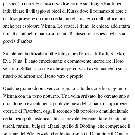
plasticità, colore. Ho trascorso diverse ore su Google Earth per
individuare il villaggio ai piedi di Kursk dove il romanzo si apre e
da dove proviene un ramo della famiglia materna dell’autrice, ma
anche per esplorare Vienna. Le strade, i fiumi, le chiese, addirittura
i ponti citati nel romanzo sono tutti lì, ciascuno sospeso nella sua
goccia d’ambra.
Su internet ho trovato inoltre fotografie d’epoca di Karli, Slavko,
Eva, Nina. È stato emozionante e commovente incrociare il loro
sguardo. Soltanto grazie a questo percorso di avvicinamento sono
riuscito ad affrontare il testo vero e proprio.
Qualche giorno dopo aver consegnato la traduzione ho raggiunto
Vienna con un treno notturno. Una volta arrivato, ho cercato uno a
uno i luoghi evocati nei capitoli viennesi del romanzo: il quartiere
operaio di Favoriten, oggi il secondo più popoloso e multiculturale
della metropoli austriaca, abitato prevalentemente da serbi, siriani,
turchi, rumeni, bulgari, afgani; quello di Döbling, che comprende il
versante del Wienerwald che degrada verso il Danubio e il Canale