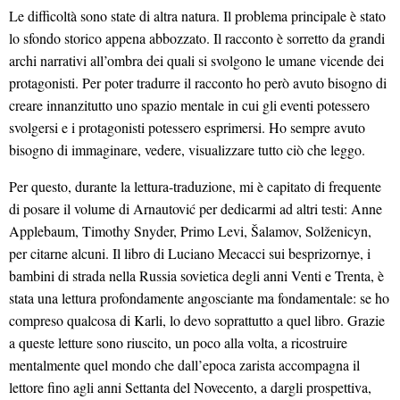
Le difficoltà sono state di altra natura. Il problema principale è stato
lo sfondo storico appena abbozzato. Il racconto è sorretto da grandi
archi narrativi all’ombra dei quali si svolgono le umane vicende dei
protagonisti. Per poter tradurre il racconto ho però avuto bisogno di
creare innanzitutto uno spazio mentale in cui gli eventi potessero
svolgersi e i protagonisti potessero esprimersi. Ho sempre avuto
bisogno di immaginare, vedere, visualizzare tutto ciò che leggo.
Per questo, durante la lettura-traduzione, mi è capitato di frequente
di posare il volume di Arnautović per dedicarmi ad altri testi: Anne
Applebaum, Timothy Snyder, Primo Levi, Šalamov, Solženicyn,
per citarne alcuni. Il libro di Luciano Mecacci sui besprizornye, i
bambini di strada nella Russia sovietica degli anni Venti e Trenta, è
stata una lettura profondamente angosciante ma fondamentale: se ho
compreso qualcosa di Karli, lo devo soprattutto a quel libro. Grazie
a queste letture sono riuscito, un poco alla volta, a ricostruire
mentalmente quel mondo che dall’epoca zarista accompagna il
lettore fino agli anni Settanta del Novecento, a dargli prospettiva,