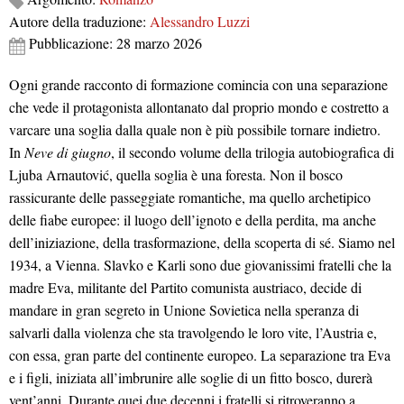
Autore della traduzione:
Alessandro Luzzi
Pubblicazione: 28 marzo 2026
Ogni grande racconto di formazione comincia con una separazione
che vede il protagonista allontanato dal proprio mondo e costretto a
varcare una soglia dalla quale non è più possibile tornare indietro.
In
Neve di giugno
, il secondo volume della trilogia autobiografica di
Ljuba Arnautović, quella soglia è una foresta. Non il bosco
rassicurante delle passeggiate romantiche, ma quello archetipico
delle fiabe europee: il luogo dell’ignoto e della perdita, ma anche
dell’iniziazione, della trasformazione, della scoperta di sé. Siamo nel
1934, a Vienna. Slavko e Karli sono due giovanissimi fratelli che la
madre Eva, militante del Partito comunista austriaco, decide di
mandare in gran segreto in Unione Sovietica nella speranza di
salvarli dalla violenza che sta travolgendo le loro vite, l’Austria e,
con essa, gran parte del continente europeo. La separazione tra Eva
e i figli, iniziata all’imbrunire alle soglie di un fitto bosco, durerà
vent’anni. Durante quei due decenni i fratelli si ritroveranno a