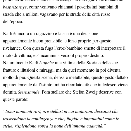
besprizornye
, come venivano chiamati i poverissimi bambini di
strada che a milioni vagavano per le strade delle città russe
dell’epoca.
Karli è ancora un ragazzino e la sua è una decisione
apparentemente incomprensibile, e forse proprio per questo
rivelatrice. Con questa fuga l’eroe-bambino smette di interpretare il
ruolo di vittima, e s’incammina verso il proprio destino.
Naturalmente Karli è
anche
una vittima della Storia e delle sue
fratture e illusioni e miraggi, ma da quel momento in poi diventa
molto di più. Questa scena, densa e ineluttabile, questo gesto dettato
apparentemente dall’istinto, mi ha ricordato ciò che in tedesco viene
definita
Sternstunde
, l’ora stellare che Stefan Zweig descrive con
queste parole:
“Sono momenti rari, ore stellari in cui maturano decisioni che
trascendono la contingenza e che, fulgide e immutabili come le
stelle, risplendono sopra la notte dell’umana caducità.”