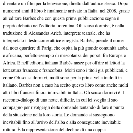
diventare un film per la televisione, diretto dall’autrice stessa. Dopo
numerosi anni il libro è finalmente arrivato in Italia, nel 2008, grazie
all’editore Barbès che con questa prima pubblicazione segna il
proprio debutto nell’editoria fiorentina. Oh scusa dormivi, è nella
traduzione di Alessandra Aricò, interprete teatrale, che ha
interpretato il testo come attrice e regista. Barbès, prende il nome
dal noto quartiere di Parigi che ospita la più grande comunità araba
e africana, perfetto esempio di mescolanza dei popoli fra Europa e
Africa. E nell’editoria italiana Barbès nasce per offrire ai lettori la
letteratura francese e francofona. Molti sono i titoli già pubblicati, e
come Oh scusa dormivi, molti sono per la prima volta tradotti in
italiano. Barbès non a caso ha scelto questo libro come anche molti
altri libri francesi finora introvabili in Italia. Oh scusa dormivi è il
racconto-dialogo di una notte, difficile, in cui lei sveglia il suo
compagno per rivolgergli delle domande tentando di fare il punto
della situazione nella loro storia. Le domande si susseguono
inevitabili fino all’arrivo dell’alba e alla conseguente inevitabile
rottura. È la rappresentazione del declino di una coppia