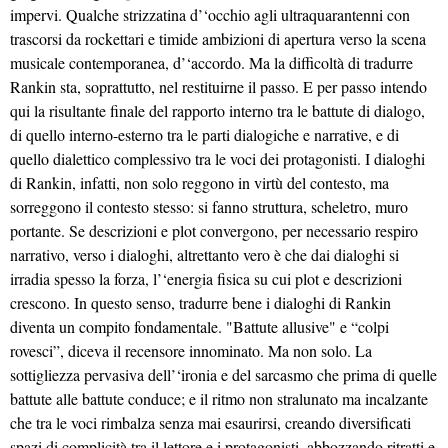
impervi. Qualche strizzatina d’‘occhio agli ultraquarantenni con
trascorsi da rockettari e timide ambizioni di apertura verso la scena
musicale contemporanea, d’‘accordo. Ma la difficoltà di tradurre
Rankin sta, soprattutto, nel restituirne il passo. E per passo intendo
qui la risultante finale del rapporto interno tra le battute di dialogo,
di quello interno-esterno tra le parti dialogiche e narrative, e di
quello dialettico complessivo tra le voci dei protagonisti. I dialoghi
di Rankin, infatti, non solo reggono in virtù del contesto, ma
sorreggono il contesto stesso: si fanno struttura, scheletro, muro
portante. Se descrizioni e plot convergono, per necessario respiro
narrativo, verso i dialoghi, altrettanto vero è che dai dialoghi si
irradia spesso la forza, l’‘energia fisica su cui plot e descrizioni
crescono. In questo senso, tradurre bene i dialoghi di Rankin
diventa un compito fondamentale. "Battute allusive" e “colpi
rovesci”, diceva il recensore innominato. Ma non solo. La
sottigliezza pervasiva dell’‘ironia e del sarcasmo che prima di quelle
battute alle battute conduce; e il ritmo non stralunato ma incalzante
che tra le voci rimbalza senza mai esaurirsi, creando diversificati
spazi di complicità tra il lettore e i protagonisti, abbozzando ritratti e