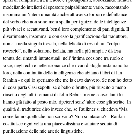
modellando intelletti di spessore palpabilmente vario, raccontando
insomma un’‘intera umanità anche attraverso torpori e défaillance
del verbo che non sono mera spalla per i guizzi delle intelligenze
più vivaci e accattivanti, bensì loro complemento di pari dignità. Il
divertimento, insomma, e con esso la gratificazione del traduttore,
non sta nella singola trovata, nella felicità di resa di un “colpo
rovescio”, nella soluzione isolata, ma nella più ampia e distesa
tenuta dei rimandi intratestuali, nell’‘intima coesione tra ruolo e
voce, negli echi e nelle risonanze che i vari dialoghi instaurano tra
loro, nella continuità delle intelligenze che abitano i libri di Ian
Rankin - e qui io speriamo che me la cavo davvero. Se non ho detto
di cosa parla Casi sepolti, se è bello o brutto, più riuscito o meno
riuscito degli altri romanzi di John Rebus, me ne scuso: tanti lo
hanno già fatto al posto mio, ripeterei senz’‘altro cose già scritte. In
qualità di traduttrice dirò invece che, se Faulkner si chiedeva “Ma
come fanno quelli che non scrivono? Non si intasano?”, Rankin
costituisce ogni volta una piacevolissima e salutare seduta di
purificazione delle mie arterie linguistiche.