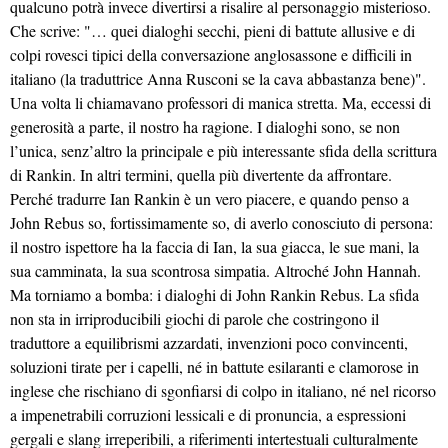
qualcuno potrà invece divertirsi a risalire al personaggio misterioso.
Che scrive: "… quei dialoghi secchi, pieni di battute allusive e di
colpi rovesci tipici della conversazione anglosassone e difficili in
italiano (la traduttrice Anna Rusconi se la cava abbastanza bene)".
Una volta li chiamavano professori di manica stretta. Ma, eccessi di
generosità a parte, il nostro ha ragione. I dialoghi sono, se non
l’unica, senz’altro la principale e più interessante sfida della scrittura
di Rankin. In altri termini, quella più divertente da affrontare.
Perché tradurre Ian Rankin è un vero piacere, e quando penso a
John Rebus so, fortissimamente so, di averlo conosciuto di persona:
il nostro ispettore ha la faccia di Ian, la sua giacca, le sue mani, la
sua camminata, la sua scontrosa simpatia. Altroché John Hannah.
Ma torniamo a bomba: i dialoghi di John Rankin Rebus. La sfida
non sta in irriproducibili giochi di parole che costringono il
traduttore a equilibrismi azzardati, invenzioni poco convincenti,
soluzioni tirate per i capelli, né in battute esilaranti e clamorose in
inglese che rischiano di sgonfiarsi di colpo in italiano, né nel ricorso
a impenetrabili corruzioni lessicali e di pronuncia, a espressioni
gergali e slang irreperibili, a riferimenti intertestuali culturalmente